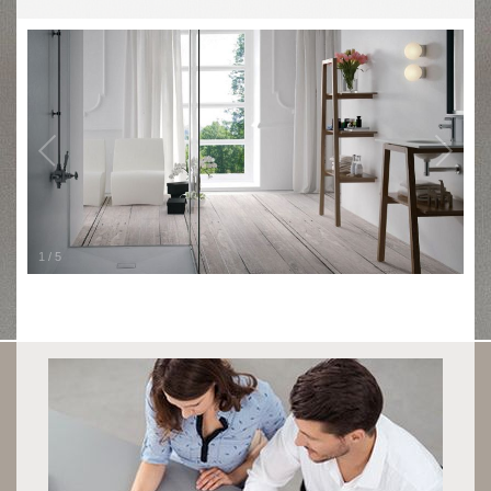
1
/
5